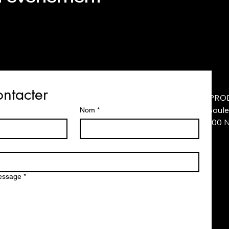
ntacter
AS PRO
14 Boule
Nom
*
44200 
message
*