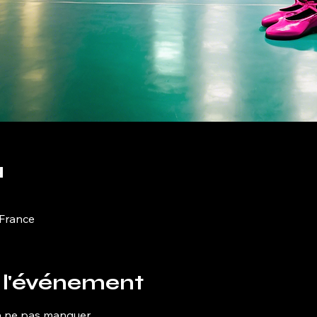
u
 France
 l'événement
à ne pas manquer