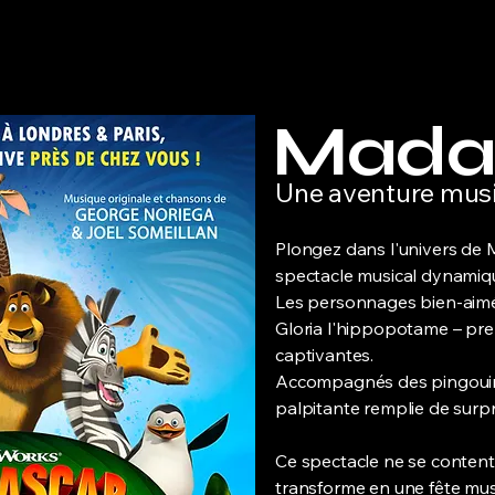
Mada
Une aventure mus
Plongez dans l'univers de
spectacle musical dynamiq
Les personnages bien-aimés 
Gloria l'hippopotame – pre
captivantes.
Accompagnés des pingouins
palpitante remplie de sur
Ce spectacle ne se contente 
transforme en une fête mus