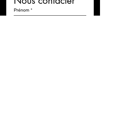
Nous contacter
Prénom
*
Nom
*
Email
*
Ecrivez votre message
*
Envoyé
AS PRODUCTIONS
14 Boulevard Bénoni Goullin