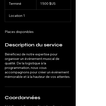
dollars
Terminé
T
1 500 $US
des
États-
e
Unis
r
Location 1
m
i
n
é
Places disponibles
Description du service
Bénéficiez de notre expertise pour
organiser un événement musical de
qualité. De la logistique à la
programmation, nous vous
accompagnons pour créer un événement
mémorable et à la hauteur de vos attentes.
Coordonnées