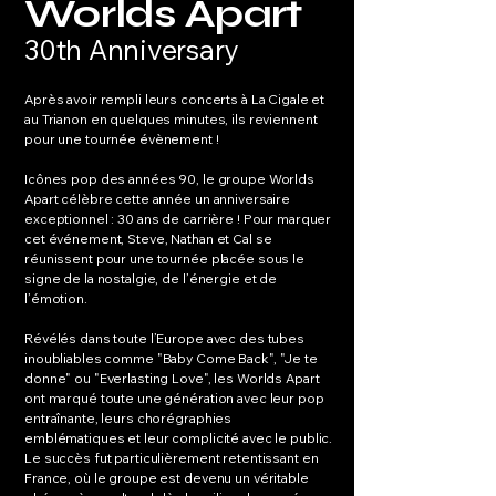
Worlds Apart
30th Anniversary
Après avoir rempli leurs concerts à La Cigale et
au Trianon en quelques minutes, ils reviennent
pour une tournée évènement !
Icônes pop des années 90, le groupe Worlds
Apart célèbre cette année un anniversaire
exceptionnel : 30 ans de carrière ! Pour marquer
cet événement, Steve, Nathan et Cal se
réunissent pour une tournée placée sous le
signe de la nostalgie, de l’énergie et de
l’émotion.
Révélés dans toute l’Europe avec des tubes
inoubliables comme "Baby Come Back", "Je te
donne" ou "Everlasting Love", les Worlds Apart
ont marqué toute une génération avec leur pop
entraînante, leurs chorégraphies
emblématiques et leur complicité avec le public.
Le succès fut particulièrement retentissant en
France, où le groupe est devenu un véritable