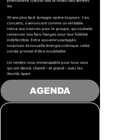
phénomène culturel dès le milieu des années
90.
30 ans plus tard, la magie opère toujours. Ces
concerts, s’annoncent comme un véritable
retour aux sources pour le groupe, qui souhaite
remercier ses fans français pour leur fidélité
indéfectible. Entre souvenirs partagés,
surprises et nouvelle énergie scénique, cette
soirée promet d’être inoubliable.
Un rendez-vous immanquable pour tous ceux
qui ont dansé, chanté – et grandi – avec les
Worlds Apart.
AGENDA